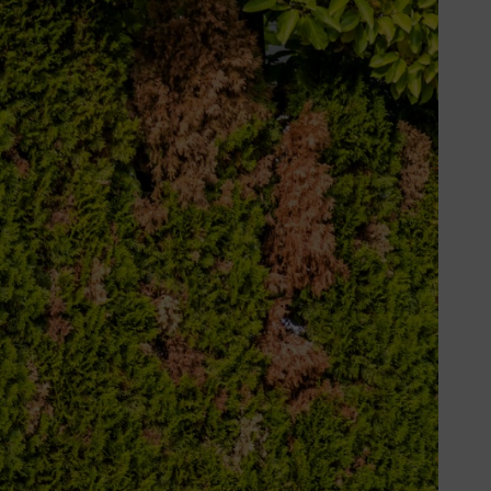
roogte of schimmelziekten kunnen
door permanente schaduw, moet je
akken de opening afdekken. Bij
e haag door een nieuwe. Je kan ook
at ze het gat opvullen. Deze
ntstaan. Er zijn een paar