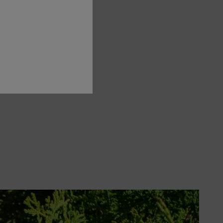
nten kunnen ook gaten ontstaan als