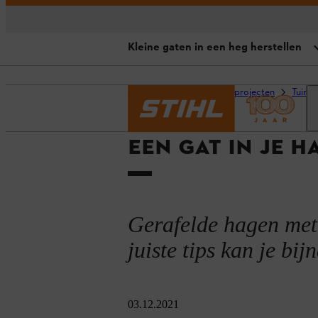
Kleine gaten in een heg herstellen
Samenvatting
Homepage
Advies en projecten
Tuino
Waarom ontstaan er gaten in hag
EEN GAT IN JE 
Kleine gaten in een heg herstelle
Grotere gaten in een haag herste
Gerafelde hagen met 
juiste tips kan je bij
03.12.2021