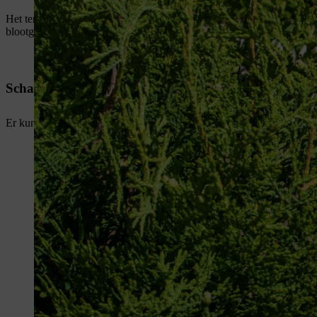
Het terugsnoeien van planten in fel zonlicht veroorzaakt ook schade
blootgesteld aan de zon en kunnen ze verbranden. De bladeren worden
Schade door sneeuw
Er kunnen dunne plekken ontstaan wanneer takken door een gewicht, 