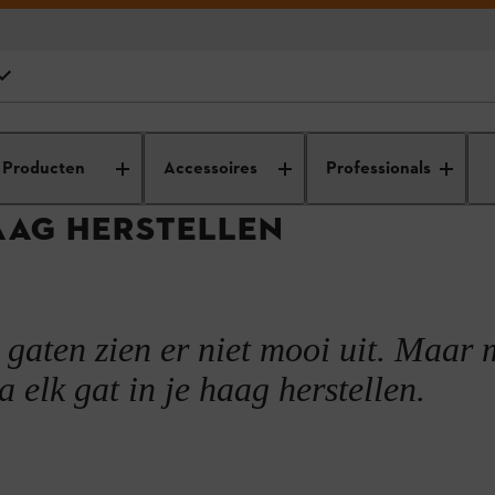
nderhoud
Heggenonderhoud: tips en trucs
Een gat in je haag herste
Producten
Accessoires
Professionals
en?
HAAG HERSTELLEN
n
llen
gaten zien er niet mooi uit. Maar 
na elk gat in je haag herstellen.