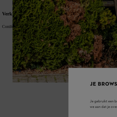
Verkeerd trimmen of te ver terugsnoeien
Coniferen zoals Thuja, die te diep in het hout zijn gesnoeid en geen 
JE BROW
Je gebruikt een 
we aan dat je ove