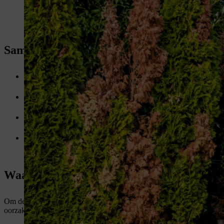
Samenvatting: Een gat in je haag herstelle
Gaten kunnen zich om verschillende redenen ontwikkelen bij ha
ervoor zorgen dat er gaten ontstaan.
Kleine spleten kunnen eenvoudig worden opgevuld met de juiste
geschikte alternatieve planten overwegen.
Coniferen lopen niet meer uit nadat ze grondig zijn teruggesno
grotere openingen moet een nieuwe plant geplant worden .
Grote openingen kunnen op twee manieren worden hersteld: als 
stengels van de aangrenzende planten langs een dun bamboestokj
methode duurt ongeveer twee jaar.
Waarom ontstaan er gaten in hagen?
Om de gaten en openingen in je haag goed te dichten en te voorkomen
oorzaken waardoor je haag gaten kan krijgen.