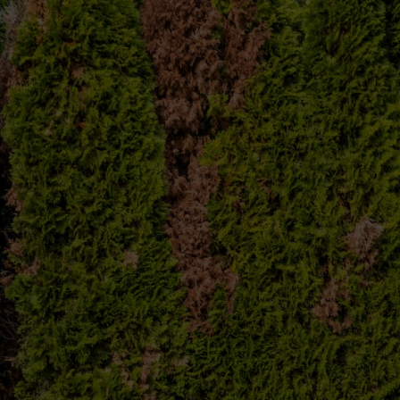
n
gen: verkeerd snoeien, mechanische stress, een ongunstige locatie, d
 snoeitechniek en een beetje tijd. Als je haag beschadigd is geraakt 
eid. Kleine gaten gaan meestal vanzelf dicht, omdat de aangrenzende t
je de opening snel wilt dichten, vervang je de beschadigde plant in d
e leggen dat horizontaal of diagonaal over de opening is geplaatst zod
 dat ze in de toekomst weer terugkomen, moet je bepalen waardoor ze o