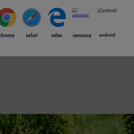
chrome
safari
edge
samsung
android
noeit, zal hij weer uitlopen – zelfs op oud hout. Bij hagen met bladpla
deze gaten vullen zich snel weer op – anders dan bij naaldbomen.