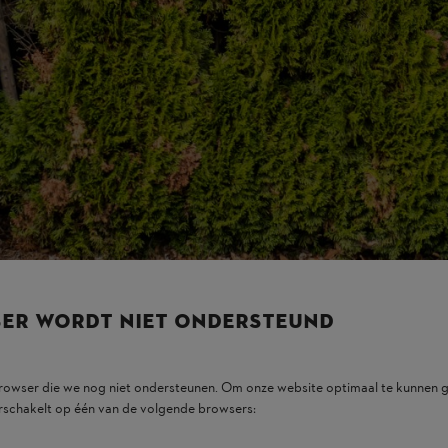
naaldscheuten hebben, zullen niet meer uitlopen, waardoor gaten ontstaa
SER WORDT NIET ONDERSTEUND
browser die we nog niet ondersteunen. Om onze website optimaal te kunnen g
rschakelt op één van de volgende browsers: