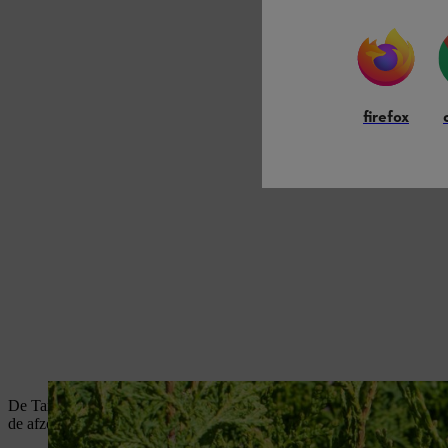
firefox
De Taxus is hierop de enige uitzondering: zelfs als je hem rigoureus s
de afzonderlijke planten op bepaalde plaatsen worden gesnoeid, maar 