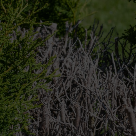
. Zodra de langere scheuten die normaal schaduw bieden, worden ingeko
 bruin en er ontstaan vaak openingen, maar die kunnen na verloop van
zoals een overmatige lading sneeuw, uit de haag worden gedrukt.