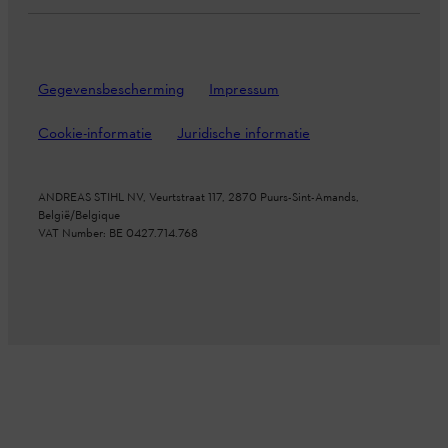
Gegevensbescherming
Impressum
Cookie-informatie
Juridische informatie
ANDREAS STIHL NV, Veurtstraat 117, 2870
Puurs-Sint-Amands,
België/Belgique
VAT Number: BE 0427.714.768