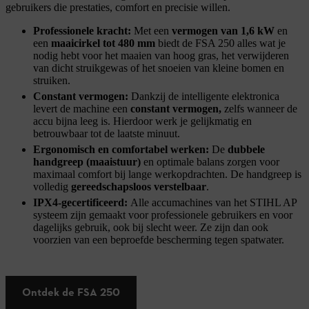
gebruikers die prestaties, comfort en precisie willen.
Professionele kracht:
Met een
vermogen van 1,6 kW
en
een
maaicirkel tot 480 mm
biedt de FSA 250 alles wat je
nodig hebt voor het maaien van hoog gras, het verwijderen
van dicht struikgewas of het snoeien van kleine bomen en
struiken.
Constant vermogen:
Dankzij de intelligente elektronica
levert de machine een
constant vermogen,
zelfs wanneer de
accu bijna leeg is. Hierdoor werk je gelijkmatig en
betrouwbaar tot de laatste minuut.
Ergonomisch en comfortabel werken:
De
dubbele
handgreep (maaistuur)
en optimale balans zorgen voor
maximaal comfort bij lange werkopdrachten. De handgreep is
volledig
gereedschapsloos verstelbaar
.
IPX4-gecertificeerd:
Alle accumachines van het STIHL AP
systeem zijn gemaakt voor professionele gebruikers en voor
dagelijks gebruik, ook bij slecht weer. Ze zijn dan ook
voorzien van een beproefde bescherming tegen spatwater.
Ontdek de FSA 250