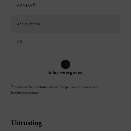
1
)
0.60 kW
Accusysteem
AK
Alles weergeven
1
)
Mechanische prestaties als een vergelijkende waarde met
benzineapparatuur
Uitrusting