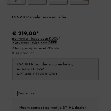
FSA 60 R zonder accu en lader
€ 219,00
*
niet vereist – inbegrepen
€ 0,00
*
niet vereist – d'éco-part. DEEE
Alle prijzen zijn inclusief 21% btw.
Kies product
FSA 60 R, zonder accu en lader,
AutoCut C 12-2
ART.-NR.
FA120115700
Vergelijken
Neem contact op met je STIHL dealer