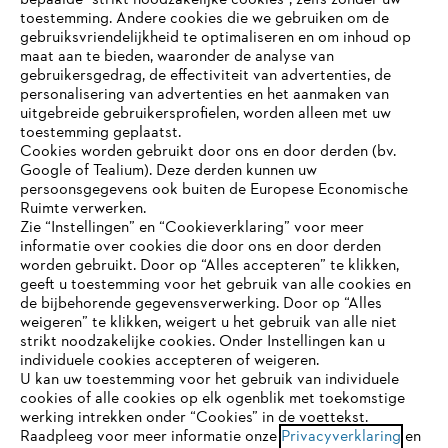
bepaalde “strikt noodzakelijke cookies”, zelfs zonder uw
toestemming. Andere cookies die we gebruiken om de
gebruiksvriendelijkheid te optimaliseren en om inhoud op
maat aan te bieden, waaronder de analyse van
Bedrijf
gebruikersgedrag, de effectiviteit van advertenties, de
personalisering van advertenties en het aanmaken van
uitgebreide gebruikersprofielen, worden alleen met uw
toestemming geplaatst.
Cookies worden gebruikt door ons en door derden (bv.
STIHL FAQ
Google of Tealium). Deze derden kunnen uw
persoonsgegevens ook buiten de Europese Economische
Ruimte verwerken.
Zie “Instellingen” en “Cookieverklaring” voor meer
Contact
informatie over cookies die door ons en door derden
JE BROWSER WORDT NIET
worden gebruikt. Door op “Alles accepteren” te klikken,
ONDERSTEUND
geeft u toestemming voor het gebruik van alle cookies en
de bijbehorende gegevensverwerking. Door op “Alles
weigeren” te klikken, weigert u het gebruik van alle niet
strikt noodzakelijke cookies. Onder Instellingen kan u
Je gebruikt een browser die we nog niet ondersteunen. Om
Gegevensbescherming
Impressum
individuele cookies accepteren of weigeren.
onze website optimaal te kunnen gebruiken, raden we aan dat
U kan uw toestemming voor het gebruik van individuele
je overschakelt op één van de volgende browsers:
cookies of alle cookies op elk ogenblik met toekomstige
Cookie-informatie
Juridische informatie
werking intrekken onder “Cookies” in de voettekst.
Raadpleeg voor meer informatie onze
Privacyverklaring
en