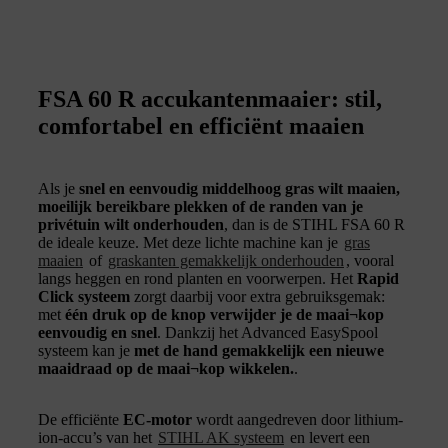
FSA 60 R accukantenmaaier: stil,
comfortabel en efficiënt maaien
Als je
snel en eenvoudig middelhoog gras wilt maaien,
moeilijk bereikbare plekken of de randen van je
privétuin wilt onderhouden
, dan is de STIHL FSA 60 R
de ideale keuze. Met deze lichte machine kan je
gras
maaien
of
graskanten gemakkelijk onderhouden
, vooral
langs heggen en rond planten en voorwerpen. Het
Rapid
Click systeem
zorgt daarbij voor extra gebruiksgemak:
met
één druk op de knop verwijder je de maai¬kop
eenvoudig en snel
. Dankzij het Advanced EasySpool
systeem kan je
met de hand gemakkelijk een nieuwe
maaidraad op de maai¬kop wikkelen.
.
De efficiënte
EC-motor
wordt aangedreven door lithium-
ion-accu’s van het
STIHL AK systeem
en levert een