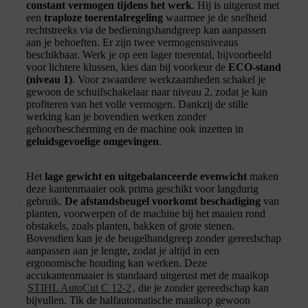
constant vermogen tijdens het werk
. Hij is uitgerust met
een
traploze toerentalregeling
waarmee je de snelheid
rechtstreeks via de bedieningshandgreep kan aanpassen
aan je behoeften. Er zijn twee vermogensniveaus
beschikbaar. Werk je op een lager toerental, bijvoorbeeld
voor lichtere klussen, kies dan bij voorkeur de
ECO-stand
(niveau 1)
. Voor zwaardere werkzaamheden schakel je
gewoon de schuifschakelaar naar niveau 2, zodat je kan
profiteren van het volle vermogen. Dankzij de stille
werking kan je bovendien werken zonder
gehoorbescherming en de machine ook inzetten in
geluidsgevoelige omgevingen
.
Het
lage gewicht en uitgebalanceerde evenwicht
maken
deze kantenmaaier ook prima geschikt voor langdurig
gebruik.
De afstandsbeugel voorkomt beschadiging
van
planten, voorwerpen of de machine bij het maaien rond
obstakels, zoals planten, bakken of grote stenen.
Bovendien kan je de beugelhandgreep zonder gereedschap
aanpassen aan je lengte, zodat je altijd in een
ergonomische houding kan werken. Deze
accukantenmaaier is standaard uitgerust met de maaikop
STIHL AutoCut C 12-2
, die je zonder gereedschap kan
bijvullen. Tik de halfautomatische maaikop gewoon