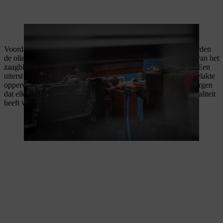
Vervolgens wordt de groef geslepen.
Voordat het afgewerkte massieve zaagblad wordt verpakt, worden
de oliegaten geboord en vindt het lakwerk plaats. Het lakken van het
zaagblad gebeurt volledig automatisch met lak op waterbasis. Een
uiterst nauwkeurig camerasysteem bewaakt ondertussen het gelakte
oppervlak, het gatenpatroon en de afmetingen om ervoor te zorgen
dat elk vervaardigd massief zaagblad de beproefde STIHL kwaliteit
heeft voordat het bij de klant terechtkomt.