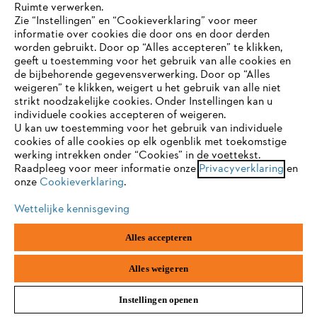
Ruimte verwerken.
Zie “Instellingen” en “Cookieverklaring” voor meer
informatie over cookies die door ons en door derden
JE BROWSER WORDT NIET
worden gebruikt. Door op “Alles accepteren” te klikken,
ONDERSTEUND
geeft u toestemming voor het gebruik van alle cookies en
de bijbehorende gegevensverwerking. Door op “Alles
weigeren” te klikken, weigert u het gebruik van alle niet
strikt noodzakelijke cookies. Onder Instellingen kan u
Je gebruikt een browser die we nog niet ondersteunen. Om
individuele cookies accepteren of weigeren.
onze website optimaal te kunnen gebruiken, raden we aan dat
U kan uw toestemming voor het gebruik van individuele
je overschakelt op één van de volgende browsers:
cookies of alle cookies op elk ogenblik met toekomstige
werking intrekken onder “Cookies” in de voettekst.
Research en development
Raadpleeg voor meer informatie onze
Privacyverklaring
en
onze
Cookieverklaring
.
firefox
chrome
Wettelijke kennisgeving
safari
edge
Blijf op de hoogte dankzij de STIHL
Alles accepteren
nieuwsbrief
samsung
android
Alles weigeren
E-mailadres
Instellingen openen