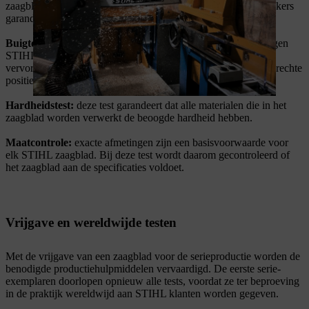
zaagbladen te produceren die maximale veiligheid voor gebruikers
garanderen.
Buigtest:
deze test keurt de stijfheid van het zaagblad. Zo mogen
STIHL zaagbladen bij hoge kracht in het hout weliswaar
vervormen, maar moeten daarna weer in hun oorspronkelijke, rechte
positie terugkomen.
Hardheidstest:
deze test garandeert dat alle materialen die in het
zaagblad worden verwerkt de beoogde hardheid hebben.
Maatcontrole:
exacte afmetingen zijn een basisvoorwaarde voor
elk STIHL zaagblad. Bij deze test wordt daarom gecontroleerd of
het zaagblad aan de specificaties voldoet.
Vrijgave en wereldwijde testen
Met de vrijgave van een zaagblad voor de serieproductie worden de
benodigde productiehulpmiddelen vervaardigd. De eerste serie-
exemplaren doorlopen opnieuw alle tests, voordat ze ter beproeving
in de praktijk wereldwijd aan STIHL klanten worden gegeven.