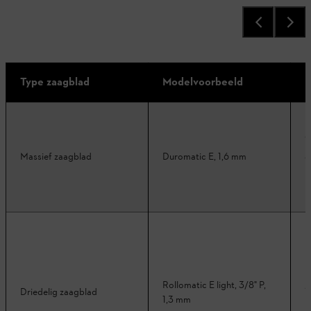
Type zaagblad
Modelvoorbeeld
K
Massief zaagblad
Duromatic E, 1,6 mm
Rollomatic E light, 3/8" P,
Driedelig zaagblad
1,3 mm