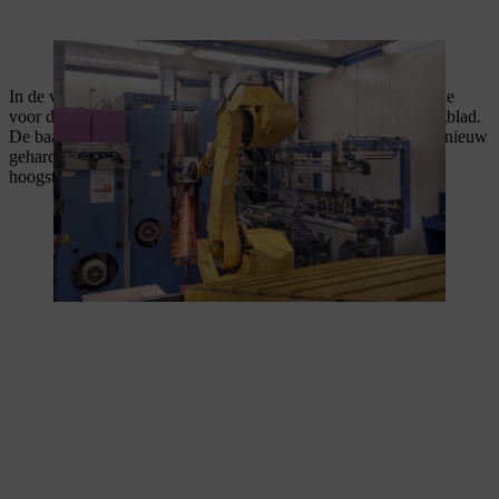
Bij de productie van zaagbladen wordt de overgang geslepen.
In de volgende productiestap slijpt een gesloten slijpmachine de
voor de kettinggeleiding benodigde groef in het massieve zaagblad.
De baan waar de ketting doorheen loopt, wordt vervolgens opnieuw
gehard. Zo is gewaarborgd dat het massieve zaagblad aan de
hoogste kwaliteitseisen voldoet.