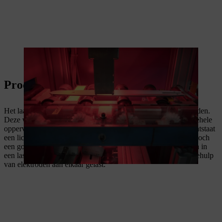
Een camerasysteem bewaakt het lakwerk.
Productie van een driedelig zaagblad
Het laagste gewicht wordt gerealiseerd met driedelige zaagbladen.
Deze worden vervaardigd uit twee zijplaten en een over het gehele
oppervlak ingesneden middenplaat. Door deze uitsparingen ontstaat
een lichtgewicht zaagblad dat uitstekend hanteerbaar is, maar toch
een goede torsiestijfheid heeft. Alle drie de onderdelen worden in
een laspers met een druk tot 20 ton op elkaar geperst en met behulp
van elektroden aan elkaar gelast.