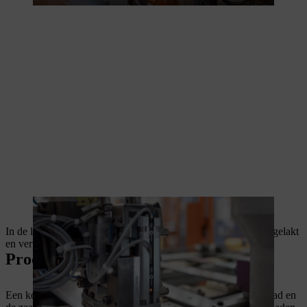
Het neustandwiel vermindert later de wrijving op het zaagblad.
In de laatste productiestap wordt het driedelige zaagblad eerst gelakt
en vervolgens bedrukt door een digitale drukmachine.
Productie van een kopzaagblad
Een kopzaagblad bestaat uit de corpus van een massief zaagblad en