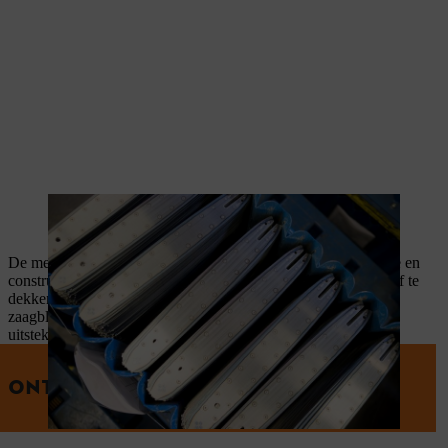
Sommige STIHL zaagbladen worden rechtstreeks in Waiblingen
vervaardigd.
De meer dan 100 beschikbare zaagbladen verschillen in lengte en
constructie om de meest uiteenlopende toepassingsscenario's af te
dekken. Ondanks deze grote verschillen hebben alle STIHL
zaagbladen één ding gemeen: ze onderscheiden zich door een
uitstekende verhouding tussen gewicht en duurzaamheid.
ONTDEK ONZE ZAAGBLADEN