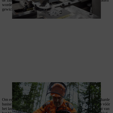
de zaagbladkop van een driedelig zaagblad. STIHL kopzaagbladen
worden zowel in klassieke massieve constructie als in
gewichtsbesparende lichtgewicht constructie vervaardigd.
Kopzaagbladen van STIHL zijn uitermate geschikt voor professioneel
werk in het bos.
Om een lichtgewicht kopzaagblad te produceren, wordt het geharde
basisexemplaar van staal in een voorgeschakelde productiestap vóór
het laserlassen op bepaalde plaatsen uitgefreesd om het gewicht van