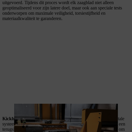
uitgevoerd. Tijdens dit proces wordt elk zaagblad niet alleen
geoptimaliseerd voor zijn latere doel, maar ook aan speciale tests
onderworpen om maximale veiligheid, torsiestijfheid en
materiaalkwaliteit te garanderen.
De STIHL zaagbladen worden aan speciale tests onderworpen.
Kickbacktest:
op de kickbacktestbank wordt getest hoe het totale
systeem van kettingzaag, zaagblad en ketting zich gedraagt bij een
terugslag. Deze gegevens worden gebruikt in de ontwikkeling om