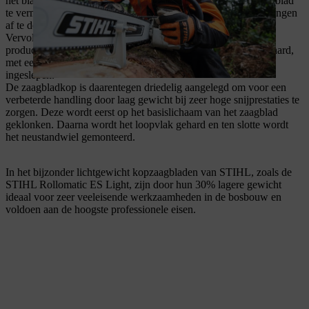
het blad met ongeveer een derde van dat van een massief zaagblad
te verminderen. Daarna wordt een deksel gelast om de uitsparingen
af te dekken.
Vervolgens doorloopt de corpus van het kopzaagblad dezelfde
productiestappen als een massief blad. Het wordt dus eerst gehard,
met een laser gesneden en daarna wordt de geleidingsgroef
ingeslepen.
De zaagbladkop is daarentegen driedelig aangelegd om voor een
verbeterde handling door laag gewicht bij zeer hoge snijprestaties te
zorgen. Deze wordt eerst op het basislichaam van het zaagblad
geklonken. Daarna wordt het loopvlak gehard en ten slotte wordt
het neustandwiel gemonteerd.
In het bijzonder lichtgewicht kopzaagbladen van STIHL, zoals de
STIHL Rollomatic ES Light, zijn door hun 30% lagere gewicht
ideaal voor zeer veeleisende werkzaamheden in de bosbouw en
voldoen aan de hoogste professionele eisen.