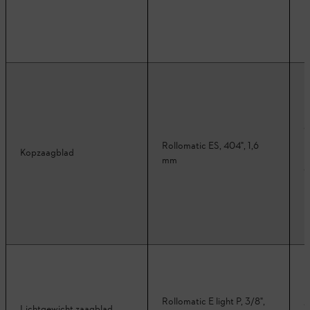
Rollomatic ES, 404", 1,6
Kopzaagblad
mm
Rollomatic E light P, 3/8",
Lichtgewicht zaagblad