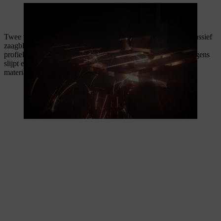
Massieve zaagbladen van STIHL worden gemaakt van een stalen
basisexemplaar.
Twee vormstukken van stelliet beschermen de kop van een massief
zaagblad van STIHL tegen slijtage en hoge temperaturen. De
profielen van stelliet worden eerst met een laser gelast. Vervolgens
slijpt een speciaal door STIHL ontwikkelde machine de
materiaalovergang nauwkeurig.