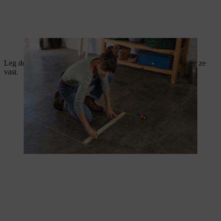
De latten worden in de juiste positie gelegd.
Leg de dwarslatten op de latten in de lengterichting en schroef ze
vast.