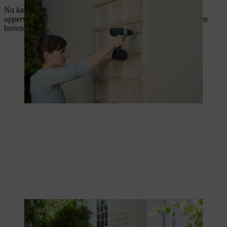
Nu kan je het rek aanbrengen. Om planten tegen een groter
oppervlak te laten groeien, kun je ook meerdere rekken naast en
boven elkaar op de muur schroeven.
Je kan ook meerdere rekken op een muur bevestigen.