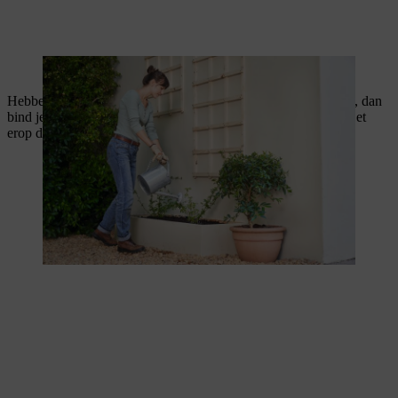
Rozenstruiken krijgen best overvloedig water.
Hebben de scheuten gedurende enkele weken kunnen groeien, dan
bind je ze met kokostouw langs de voorzijde van het rek op. Let
erop dat er geen scheuten achter het rek groeien.