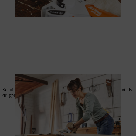
De latten worden op het juiste formaat gezaagd.
Schuin de uiteinden van de loodrechte latten langs de brede kant als
druppelkant af zodat de latten er langs voor recht uitzien.