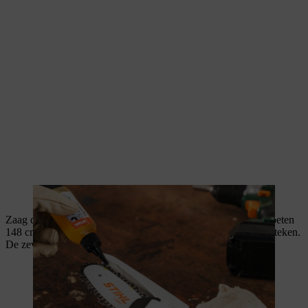
Enkele druppeltjes olie op de snoeizaag aanbrengen.
Zaag de latten op de juiste lengte. De vier loodrechte latten moeten
148 cm lang zijn en 2 cm langs de onderste horizontale lat uitsteken.
De zeven horizontale latten zijn 75 cm lang.