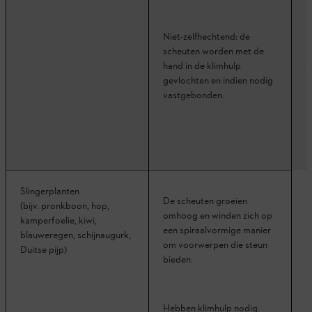
K
Niet-zelfhechtend: de
m
scheuten worden met de
s
hand in de klimhulp
gevlochten en indien nodig
vastgebonden.
R
Slingerplanten
Z
De scheuten groeien
(bijv. pronkboon, hop,
d
omhoog en winden zich op
kamperfoelie, kiwi,
een spiraalvormige manier
blauweregen, schijnaugurk,
om voorwerpen die steun
Duitse pijp)
bieden.
R
d
b
s
Hebben klimhulp nodig.