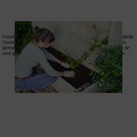
De rozenstruik wordt voor het rek geplant.
Groeit de plant in volle bodem, maak dan met aarde een gietwalletje.
Groeit de plant daarentegen in een kuip, dan volstaat het om een
gietrand te laten – dat betekent dat de kuip maar tot 2 cm onder de
rand gevuld moet worden. Nu kun je de rozenstruiken begieten.