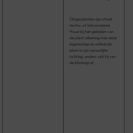
s
Slingerplanten zijn ofwel
V
rechts- of linkswindend.
s
Houd bij het geleiden van
p
de plant rekening met deze
b
eigenschap en wikkel de
v
plant in zijn natuurlijke
richting, anders valt hij van
de klimhulp af.
V
s
b
s
t
K