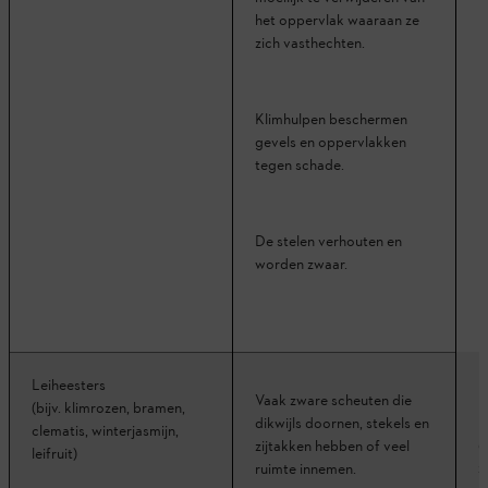
het oppervlak waaraan ze
zich vasthechten.
Klimhulpen beschermen
gevels en oppervlakken
tegen schade.
D
e stelen verhouten en
worden zwaar.
Leiheesters
M
Vaak zware scheuten die
(bijv. klimrozen, bramen,
k
dikwijls doornen, stekels en
clematis, winterjasmijn,
d
zijtakken hebben of veel
leifruit)
z
ruimte innemen.