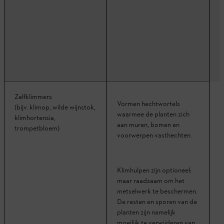
L
b
Zelfklimmers
S
Vormen hechtwortels
(bijv. klimop, wilde wijnstok,
m
waarmee de planten zich
klimhortensia,
aan muren, bomen en
trompetbloem)
voorwerpen vasthechten.
H
Klimhulpen zijn optioneel:
maar raadzaam om het
metselwerk te beschermen.
De resten en sporen van de
planten zijn namelijk
moeilijk te verwijderen van