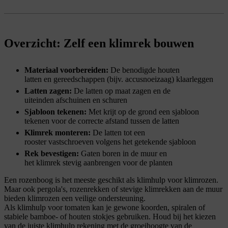
Overzicht: Zelf een klimrek bouwen
Materiaal voorbereiden:
De benodigde houten
latten en gereedschappen (bijv. accusnoeizaag) klaarleggen
Latten zagen:
De latten op maat zagen en de
uiteinden afschuinen en schuren
Sjabloon tekenen:
Met krijt op de grond een sjabloon
tekenen voor de correcte afstand tussen de latten
Klimrek monteren:
De latten tot een
rooster vastschroeven volgens het getekende sjabloon
Rek bevestigen:
Gaten boren in de muur en
het klimrek stevig aanbrengen voor de planten
Een rozenboog is het meeste geschikt als klimhulp voor klimrozen.
Maar ook pergola's, rozenrekken of stevige klimrekken aan de muur
bieden klimrozen een veilige ondersteuning.
Als klimhulp voor tomaten kan je gewone koorden, spiralen of
stabiele bamboe- of houten stokjes gebruiken. Houd bij het kiezen
van de juiste klimhulp rekening met de groeihoogte van de