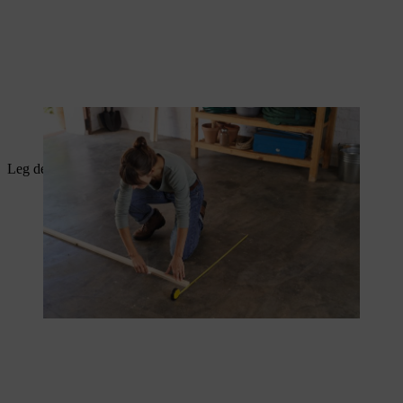
Met een sjabloon is het gemakkelijker om het rek nadien in elkaar te
schroeven.
Leg de latten volgens de lijnen op de grond.