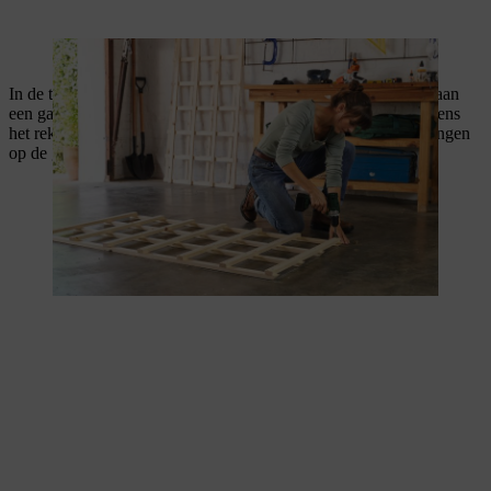
Tijdens het in elkaar schroeven krijgt het rooster vorm.
In de twee buitenste loodrechte latten boor je boven- en onderaan
een gat om het rek tegen een muur te bevestigen. Hou vervolgens
het rek tegen de muur en markeer de plaats voor de booropeningen
op de gevel.