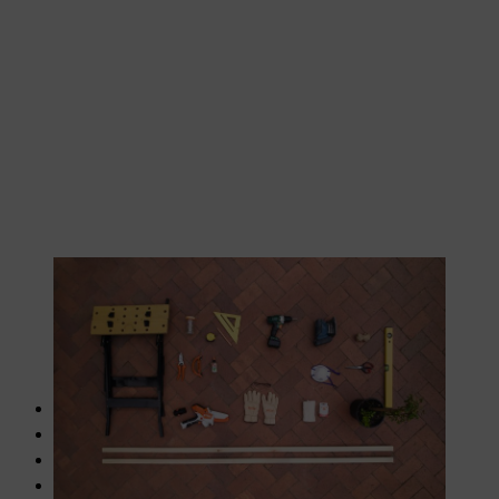
Het juiste gereedschap om aan de slag te gaan.
Meetlint
Pen
STIHL krijt
Accuschuurmachine