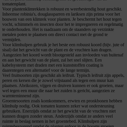
tomatenplant.
Voor plantenklimrekken is robuust en weerbestendig hout geschikt.
Inheemse robinia's, douglassparren en lariksen zijn prima voor het
bouwen van een klimrek voor planten. Je beschermt het hout tegen
vocht, schimmels en insecten door het te impregneren en regelmatig
te onderhouden. Het is raadzaam om de staanders op verzinkte
metalen poten te plaatsen om direct contact met de grond te
vermijden.
Voor klimhulpen gebruik je het beste een robuust koord (bijv. jute of
sisal) dat het gewicht van de plant en de vruchten kan dragen.
Aangezien het koord wordt blootgesteld aan invloeden van buitenaf
en aan het gewicht van de plant, zal het snel slijten. Een
kabelsysteem met draden met een kunststoffen coating is
daarentegen een alternatief voor de lange termijn.
Veel fruitsoorten zijn geschikt als leifruit. Typisch leifruit zijn appels,
peren en kersen die je zowel vrijstaand als tegen een muur kan
plaatsen. Abrikozen, vijgen en druiven kunnen er ook groeien, maar
wel tegen een muur die naar het zuiden is gericht, aangezien ze
warmteminnend zijn.
Groentesoorten zoals komkommers, erwten en pronkbonen hebben
klimhulp nodig. Ook tomaten kunnen zeker wat ondersteuning
gebruiken. Enerzijds omdat ze het gewicht van de vruchten niet
kunnen dragen zonder steun. Anderzijds omdat ze anders veel
ruimte in beslag nemen in het groentebed. Klimhulpen zijn
ruimtebesparend omdat de planten erdoor in de hoogte groeien.