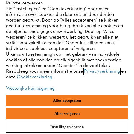
Ruimte verwerken.
Zie “Instellingen” en “Cookieverklaring” voor meer
Verwijder regelmatig oude en zieke scheuten.
informatie over cookies die door ons en door derden
JE BROWSER WORDT NIET
worden gebruikt. Door op “Alles accepteren” te klikken,
Voor welke planten is een klimrek
ONDERSTEUND
geeft u toestemming voor het gebruik van alle cookies en
geschikt?
de bijbehorende gegevensverwerking. Door op “Alles
weigeren” te klikken, weigert u het gebruik van alle niet
strikt noodzakelijke cookies. Onder Instellingen kan u
Je gebruikt een browser die we nog niet ondersteunen. Om
Vooral planten die zwaar op de stam doorwegen, zoals klimplanten,
individuele cookies accepteren of weigeren.
onze website optimaal te kunnen gebruiken, raden we aan dat
zijn geholpen met een rooster dat hun gewicht helpt te dragen. Een
U kan uw toestemming voor het gebruik van individuele
je overschakelt op één van de volgende browsers:
fijne roosterstructuur biedt ook de dunnere ranken voldoende kansen
cookies of alle cookies op elk ogenblik met toekomstige
om zich te hechten.
werking intrekken onder “Cookies” in de voettekst.
Raadpleeg voor meer informatie onze
Privacyverklaring
en
onze
Cookieverklaring
.
firefox
chrome
Wettelijke kennisgeving
safari
edge
Alles accepteren
samsung
android
Alles weigeren
Instellingen openen