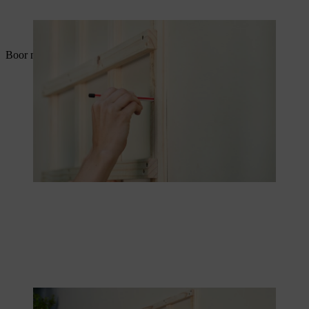
De boorgaten worden op de gevel gemarkeerd.
Boor nu de gaten op de juiste hoogte in de muur.
De roostersteun wordt op de juiste hoogte vastgemaakt.