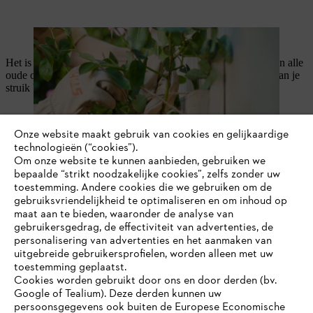
De scheuten mogen niet achter het rek groeien.
Het is aangeraden om de rozenstruiken regelmatig te snoeien en alle
oude of zieke scheuten te verwijderen zodat je langer plezier aan je
struik beleeft.
Onze website maakt gebruik van cookies en gelijkaardige
technologieën (“cookies”).
Om onze website te kunnen aanbieden, gebruiken we
bepaalde “strikt noodzakelijke cookies”, zelfs zonder uw
toestemming. Andere cookies die we gebruiken om de
gebruiksvriendelijkheid te optimaliseren en om inhoud op
maat aan te bieden, waaronder de analyse van
gebruikersgedrag, de effectiviteit van advertenties, de
personalisering van advertenties en het aanmaken van
uitgebreide gebruikersprofielen, worden alleen met uw
toestemming geplaatst.
Cookies worden gebruikt door ons en door derden (bv.
Google of Tealium). Deze derden kunnen uw
persoonsgegevens ook buiten de Europese Economische