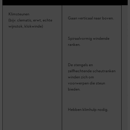
Klimsteunen
K
Gaan verticaal naar boven.
(bijv. clematis, erwt, echte
e
wijnstok, klokwinde)
v
t
Spiraalvormig windende
ranken.
F
k
De stengels en
zelfhechtende scheutranken
winden zich om
V
voorwerpen die steun
k
bieden.
d
k
s
Hebben klimhulp nodig.
P