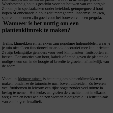
Weerbestendig hout is geschikt voor het bouwen van een pergola.
Zo kan je in speciaalzaken onder keteldruk geïmpregneerd hout
kopen of onbehandeld hout zelf impregneren. Inheemse lariksen,
sparren en dennen zijn goed voor het bouwen van een pergola.
Wanneer is het nuttig om een
plantenklimrek te maken?
Trellis, klimrekken en leirekken zijn populaire hulpmiddelen waar je
je tuin niet alleen functioneel maar ook decoratief mee kan inrichten.
Ze zijn belangrijke geleiders voor veel
klimplanten
, fruitsoorten en
bessen. Constructies van hout, kabels of draad geven de planten de
nodige steun om in de hoogte of breedte te groeien, afhankelijk van
de soort.
Vooral in
kleinere tuinen
is het nuttig om plantenklimrekken te
maken, omdat ze de tuinruimte naar boven uitbreiden. Zo leveren
veel fruitbomen in leivorm een rijke oogst zonder veel ruimte in
beslag te nemen. Het leuke: aangezien de vruchten niet in elkaars
weg zitten en beter aan de zon worden blootgesteld, is leifruit vaak
van een hogere kwaliteit.