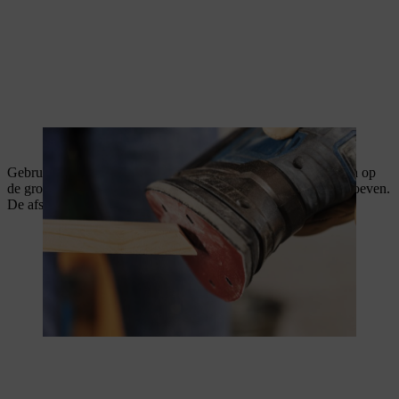
Met een accuschuurmachine schuur je de zijden van het hout glad.
Gebruik de latten als een liniaal en teken met krijt een sjabloon op
de grond zodat je het rek later gemakkelijk in elkaar kunt schroeven.
De afstand tussen de latten moet telkens 20 cm bedragen.