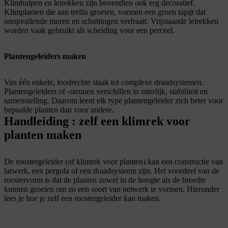
Klimhulpen en leirekken zijn bovendien ook erg decoratief.
Klimplanten die aan trellis groeien, vormen een groen tapijt dat
onopvallende muren en schuttingen verfraait. Vrijstaande leirekken
worden vaak gebruikt als scheiding voor een perceel.
Plantengeleiders maken
Van één enkele, loodrechte staak tot complexe draadsystemen.
Plantengeleiders of -steunen verschillen in uiterlijk, stabiliteit en
samenstelling. Daarom leent elk type plantengeleider zich beter voor
bepaalde planten dan voor andere.
Handleiding : zelf een klimrek voor
planten maken
De roostergeleider (of klimrek voor planten) kan een constructie van
latwerk, een pergola of een draadsysteem zijn. Het voordeel van de
roostervorm is dat de planten zowel in de hoogte als de breedte
kunnen groeien om zo een soort van netwerk te vormen. Hieronder
lees je hoe je zelf een roostergeleider kan maken.