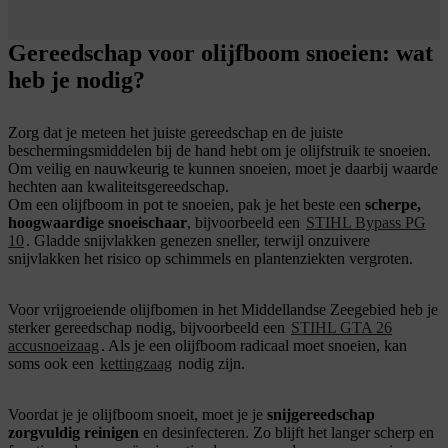
Gereedschap voor olijfboom snoeien: wat
heb je nodig?
Zorg dat je meteen het juiste gereedschap en de juiste
beschermingsmiddelen bij de hand hebt om je olijfstruik te snoeien.
Om veilig en nauwkeurig te kunnen snoeien, moet je daarbij waarde
hechten aan kwaliteitsgereedschap.
Om een olijfboom in pot te snoeien, pak je het beste een
scherpe,
hoogwaardige snoeischaar
, bijvoorbeeld een
STIHL Bypass PG
10
. Gladde snijvlakken genezen sneller, terwijl onzuivere
snijvlakken het risico op schimmels en plantenziekten vergroten.
Voor vrijgroeiende olijfbomen in het Middellandse Zeegebied heb je
sterker gereedschap nodig, bijvoorbeeld een
STIHL GTA 26
accusnoeizaag
. Als je een olijfboom radicaal moet snoeien, kan
soms ook een
kettingzaag
nodig zijn.
Voordat je je olijfboom snoeit, moet je je
snijgereedschap
zorgvuldig reinigen
en desinfecteren. Zo blijft het langer scherp en