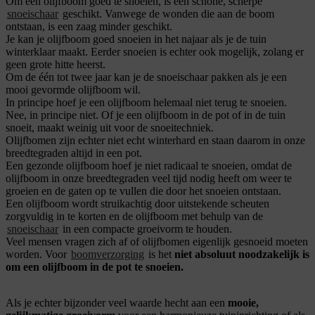
Om een olijfboom goed te snoeien, is een schone, scherpe
snoeischaar
geschikt. Vanwege de wonden die aan de boom
ontstaan, is een zaag minder geschikt.
Je kan je olijfboom goed snoeien in het najaar als je de tuin
winterklaar maakt. Eerder snoeien is echter ook mogelijk, zolang er
geen grote hitte heerst.
Om de één tot twee jaar kan je de snoeischaar pakken als je een
mooi gevormde olijfboom wil.
In principe hoef je een olijfboom helemaal niet terug te snoeien.
Nee, in principe niet. Of je een olijfboom in de pot of in de tuin
snoeit, maakt weinig uit voor de snoeitechniek.
Olijfbomen zijn echter niet echt winterhard en staan daarom in onze
breedtegraden altijd in een pot.
Een gezonde olijfboom hoef je niet radicaal te snoeien, omdat de
olijfboom in onze breedtegraden veel tijd nodig heeft om weer te
groeien en de gaten op te vullen die door het snoeien ontstaan.
Een olijfboom wordt struikachtig door uitstekende scheuten
zorgvuldig in te korten en de olijfboom met behulp van de
snoeischaar
in een compacte groeivorm te houden.
Veel mensen vragen zich af of olijfbomen eigenlijk gesnoeid moeten
worden. Voor
boomverzorging
is het
niet absoluut noodzakelijk is
om een olijfboom in de pot te snoeien.
Als je echter bijzonder veel waarde hecht aan een
mooie,