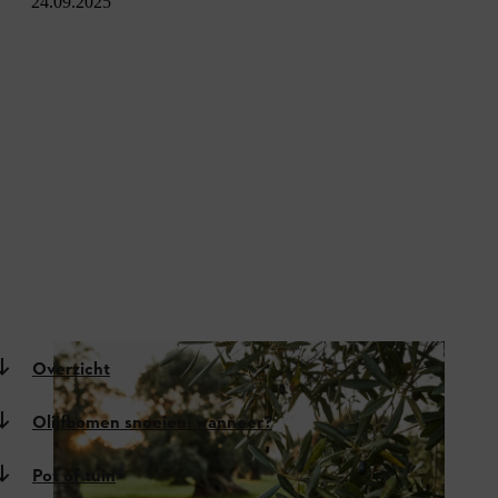
24.09.2025
Overzicht
Olijfbomen snoeien: wanneer?
Pot of tuin