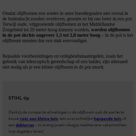
Omdat olijfbomen een winter in onze breedtegraden niet overal in
de buitenlucht zouden overleven, groeien ze bij ons beter in een pot.
Terwijl oude, vrijgroeiende olijfbomen in het Middellandse
Zeegebied tot 20 meter hoog kunnen worden,
worden olijfbomen
in de pot slechts ongeveer 1,5 tot 2,0 meter hoog
– in de pot is het
olijfboom snoeien dus een stuk eenvoudiger.
Bepaalde voorbereidingen en veiligheidsmaatregelen, zoals het
gebruik van telescopisch gereedschap of een ladder, zijn uiteraard
niet nodig als je een kleine olijfboom in de pot snoeit.
STIHL tip
Dankzij de compacte afmetingen is de olijfboom ook de perfecte
keuze
voor een kleine tuin
, een overzichtelijke
hangende tuin
of
een
dakterras
– zo breng je een vleugje mediterrane vakantiesfeer
in je dagelijks leven!