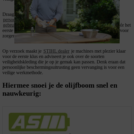
Draag bij het werken met de machines van STIHL altijd je
persoonlijke veiligheidsuitrusting
. Raadpleeg de
gebruiksaanwijzing
van het product voor meer informatie. Vóór het
eerste gebruik moet je goed weten hoe de machine werkt en ervoor
zorgen dat deze vóór elk gebruik in perfecte staat is.
Op verzoek maakt je
STIHL dealer
je machines met plezier klaar
voor de eerste klus en adviseert je ook over de soorten
veiligheidskleding die je op je gemak kan passen. Denk eraan dat
persoonlijke beschermingsuitrusting geen vervanging is voor een
veilige werkmethode.
Hiermee snoei je de olijfboom snel en
nauwkeurig: