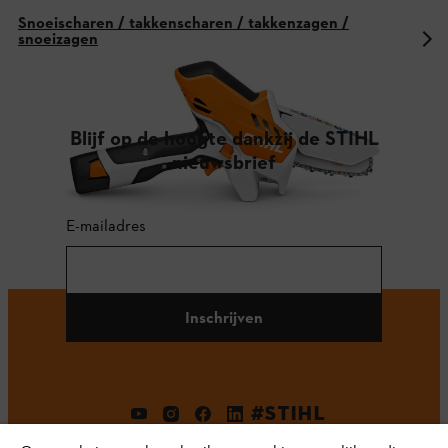
Snoeischaren / takkenscharen / takkenzagen /
snoeizagen
Blijf op de hoogte dankzij de STIHL
nieuwsbrief
E-mailadres
Inschrijven
#STIHL