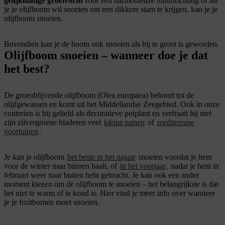
gelijkmatige groeivorm
voor een harmonieuze tuininrichting of als
je je olijfboom wil snoeien om een dikkere stam te krijgen, kan je je
olijfboom snoeien.
Bovendien kan je de boom ook snoeien als hij te groot is geworden.
Olijfboom snoeien – wanneer doe je dat
het best?
De groenblijvende olijfboom (Olea europaea) behoort tot de
olijfgewassen en komt uit het Middellandse Zeegebied. Ook in onze
contreien is hij geliefd als decoratieve potplant en verfraait hij met
zijn zilvergroene bladeren veel
kleine tuinen
of
mediterrane
voortuinen
.
Je kan je olijfboom
het beste in het najaar
snoeien voordat je hem
voor de winter naar binnen haalt, of
in het voorjaar
, nadat je hem in
februari weer naar buiten hebt gebracht. Je kan ook een ander
moment kiezen om de olijfboom te snoeien – het belangrijkste is dat
het niet te warm of te koud is. Hier vind je meer info over wanneer
je je fruitbomen moet snoeien.