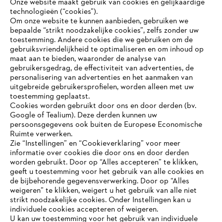
Onze website maakt gebruik van cookies en gelijkaardige
technologieën (“cookies”).
Om onze website te kunnen aanbieden, gebruiken we
bepaalde “strikt noodzakelijke cookies”, zelfs zonder uw
toestemming. Andere cookies die we gebruiken om de
gebruiksvriendelijkheid te optimaliseren en om inhoud op
maat aan te bieden, waaronder de analyse van
Bedrijf
gebruikersgedrag, de effectiviteit van advertenties, de
personalisering van advertenties en het aanmaken van
uitgebreide gebruikersprofielen, worden alleen met uw
toestemming geplaatst.
Cookies worden gebruikt door ons en door derden (bv.
STIHL FAQ
Google of Tealium). Deze derden kunnen uw
persoonsgegevens ook buiten de Europese Economische
Ruimte verwerken.
Zie “Instellingen” en “Cookieverklaring” voor meer
Contact
informatie over cookies die door ons en door derden
JE BROWSER WORDT NIET
worden gebruikt. Door op “Alles accepteren” te klikken,
ONDERSTEUND
geeft u toestemming voor het gebruik van alle cookies en
de bijbehorende gegevensverwerking. Door op “Alles
weigeren” te klikken, weigert u het gebruik van alle niet
strikt noodzakelijke cookies. Onder Instellingen kan u
Je gebruikt een browser die we nog niet ondersteunen. Om
Gegevensbescherming
Impressum
individuele cookies accepteren of weigeren.
onze website optimaal te kunnen gebruiken, raden we aan dat
U kan uw toestemming voor het gebruik van individuele
je overschakelt op één van de volgende browsers: