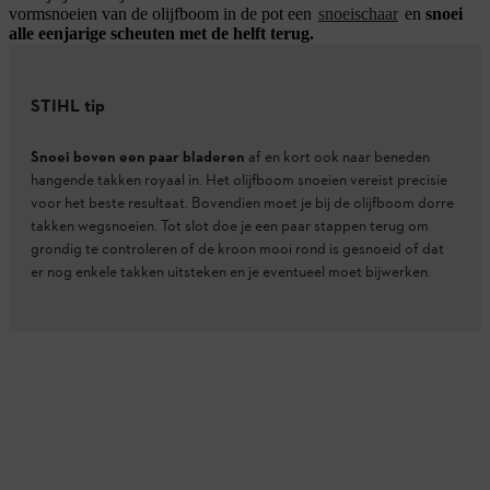
vormsnoeien van de olijfboom in de pot een
snoeischaar
en
snoei
alle eenjarige scheuten met de helft terug.
STIHL tip
Snoei boven een paar bladeren
af en kort ook naar beneden
hangende takken royaal in. Het olijfboom snoeien vereist precisie
voor het beste resultaat. Bovendien moet je bij de olijfboom dorre
takken wegsnoeien. Tot slot doe je een paar stappen terug om
grondig te controleren of de kroon mooi rond is gesnoeid of dat
er nog enkele takken uitsteken en je eventueel moet bijwerken.